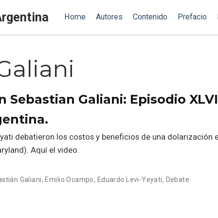
Argentina
Home
Autores
Contenido
Prefacio
Galiani
 Sebastian Galiani: Episodio XLVI
gentina.
ti debatieron los costos y beneficios de una dolarización e
ryland). Aquí el video.
stián Galiani
,
Emilio Ocampo
,
Eduardo Levi-Yeyati
,
Debate