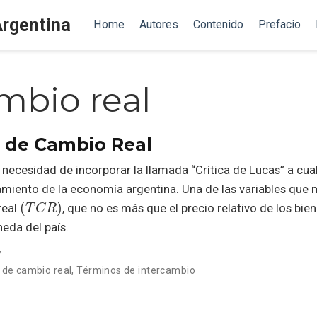
Argentina
Home
Autores
Contenido
Prefacio
mbio real
o de Cambio Real
 necesidad de incorporar la llamada “Crítica de Lucas” a cua
amiento de la economía argentina. Una de las variables que 
(
T
C
R
)
real
, que no es más que el precio relativo de los bien
eda del país.
y
 de cambio real
,
Términos de intercambio